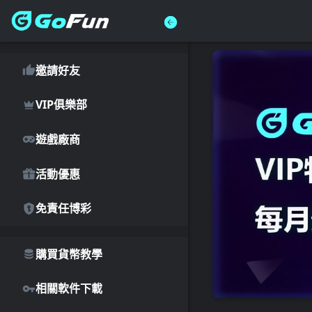
首頁
世界