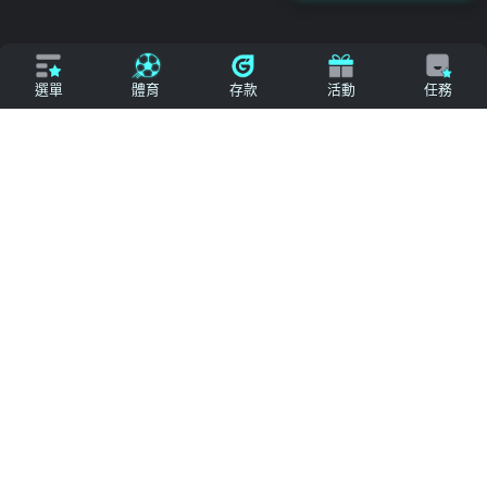
TOP
加入Line好友