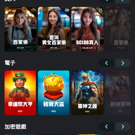
登入/註冊