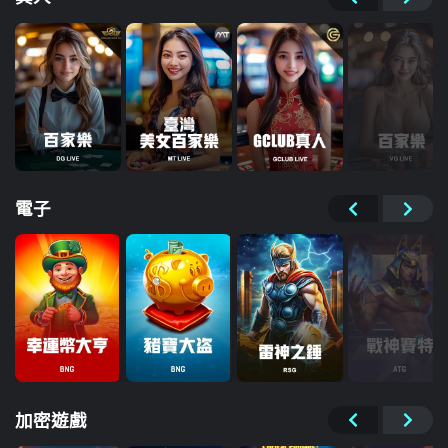
登入/註冊