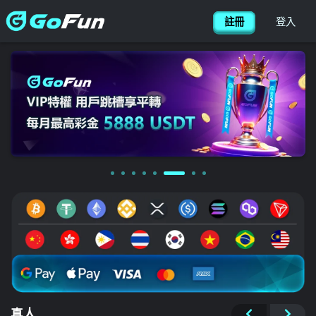
SITE MENU
简体
首頁
世界盃最新情報
運彩知識交流區
世界盃下注教學
USDT問題與解答
免費投注